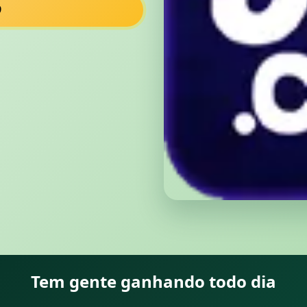
9
Tem gente ganhando todo dia