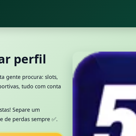
ar perfil
 gente procura: slots,
portivas, tudo com conta
stas! Separe um
ite de perdas sempre ✅.