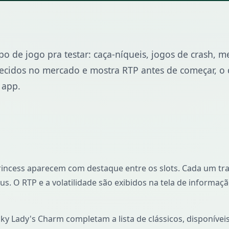
 de jogo pra testar: caça‑níqueis, jogos de crash, me
ecidos no mercado e mostra RTP antes de começar, o 
 app.
rincess aparecem com destaque entre os slots. Cada um tr
us. O RTP e a volatilidade são exibidos na tela de informaçã
ucky Lady's Charm completam a lista de clássicos, disponív