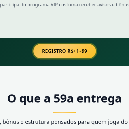
participa do programa VIP costuma receber avisos e bônus
REGISTRO R$+1~99
O que a 59a entrega
, bônus e estrutura pensados para quem joga do 