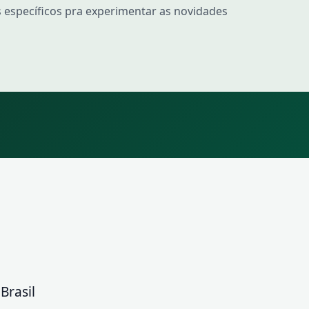
 específicos pra experimentar as novidades
Brasil